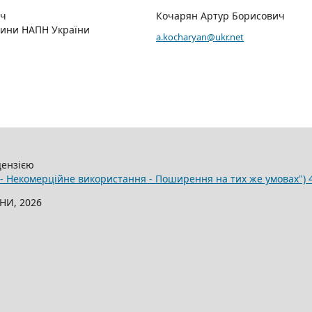
ич
Кочарян Артур Борисович
тини НАПН України
a.kocharyan@ukr.net
цензією
 - Некомерційне використання - Поширення на тих же умовах") 4
НИ, 2026