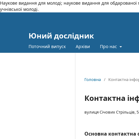
Наукове видання для молоді; наукове видання для обдарованої м
учнівської молоді.
Юний дослідник
Поточний випуск
Архіви
Про нас
Головна
/
Контактна інфо
Контактна ін
вулиця Січових Стрільців, 52
Основна контактна 