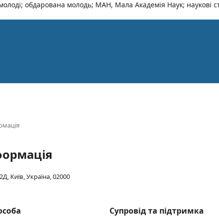
олоді; обдарована молодь; МАН, Мала Академія Наук; наукові ста
рмація
формація
Д, Київ, Україна, 02000
особа
Супровід та підтримка