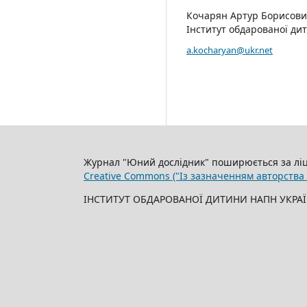
Кочарян Артур Борисов
Інститут обдарованої ди
a.kocharyan@ukr.net
Журнал "Юний дослідник" поширюється за лі
Creative Commons ("Із зазначенням авторства
ІНСТИТУТ ОБДАРОВАНОЇ ДИТИНИ НАПН УКРАЇ