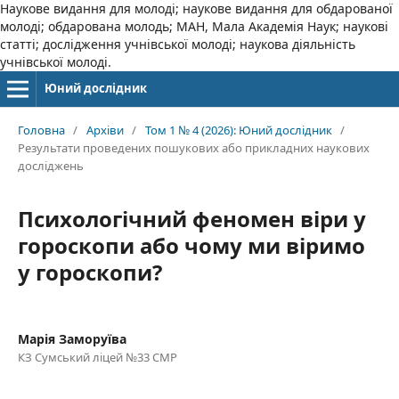
Наукове видання для молоді; наукове видання для обдарованої
молоді; обдарована молодь; МАН, Мала Академія Наук; наукові
статті; дослідження учнівської молоді; наукова діяльність
учнівської молоді.
Юний дослідник
Головна
/
Архіви
/
Том 1 № 4 (2026): Юний дослідник
/
Результати проведених пошукових або прикладних наукових
досліджень
Психологічний феномен віри у
гороскопи або чому ми віримо
у гороскопи?
Марія Заморуїва
КЗ Сумський ліцей №33 СМР