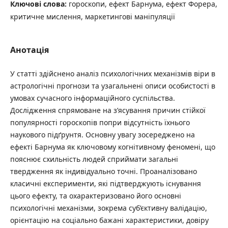
Ключові слова:
гороскопи, ефект Барнума, ефект Форера,
критичне мислення, маркетингові маніпуляції
Анотація
У статті здійснено аналіз психологічних механізмів віри в
астрологічні прогнози та узагальнені описи особистості в
умовах сучасного інформаційного суспільства.
Дослідження спрямоване на з’ясування причин стійкої
популярності гороскопів попри відсутність їхнього
наукового підґрунтя. Основну увагу зосереджено на
ефекті Барнума як ключовому когнітивному феномені, що
пояснює схильність людей сприймати загальні
твердження як індивідуально точні. Проаналізовано
класичні експерименти, які підтверджують існування
цього ефекту, та охарактеризовано його основні
психологічні механізми, зокрема суб’єктивну валідацію,
орієнтацію на соціально бажані характеристики, довіру