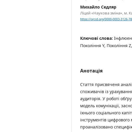
Михайло Седляр
Ліцей «Наукова зміна», м. К
https://orcid.org/0000-0003-3126-7
Ключові слова:
Інфлюенс
Покоління Y, Покоління Z
Анотація
Стаття присвяченя аналі
споживачів із урахуванн
аудиторія. У роботі обґ
модель комунікації, засн
їхнього соціального капі
інструментів цифрового м
проаналізовано специфік