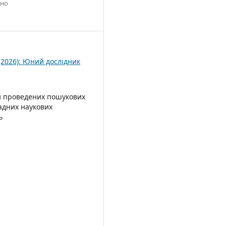
ано
6
(2026): Юний дослідник
и проведених пошукових
адних наукових
ь