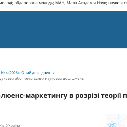
олоді; обдарована молодь; МАН, Мала Академія Наук; наукові ста
 № 4 (2026): Юний дослідник
/
шукових або прикладних наукових досліджень
флюенс-маркетингу в розрізі теорії 
иїв, Україна