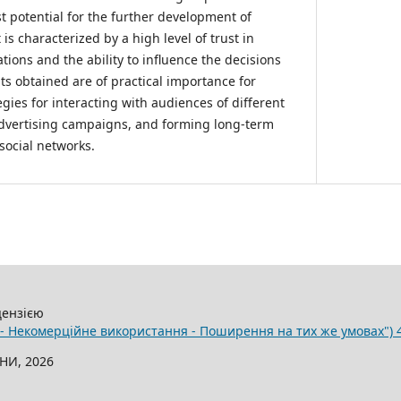
t potential for the further development of
 is characterized by a high level of trust in
ons and the ability to influence the decisions
lts obtained are of practical importance for
egies for interacting with audiences of different
advertising campaigns, and forming long-term
social networks.
цензією
 - Некомерційне використання - Поширення на тих же умовах") 4
НИ, 2026