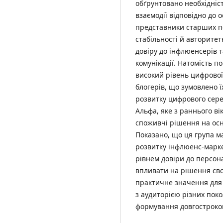
обґрунтовано необхідніст
взаємодії відповідно до 
представники старших по
стабільності й авторите
довіру до інфлюенсерів 
комунікації. Натомість п
високий рівень цифрової
блогерів, що зумовлено ї
розвитку цифрового сер
Альфа, яке з раннього ві
споживчі рішення на осно
Показано, що ця група м
розвитку інфлюенс-марке
рівнем довіри до персон
впливати на рішення своє
практичне значення для 
з аудиторією різних поко
формування довгостроков