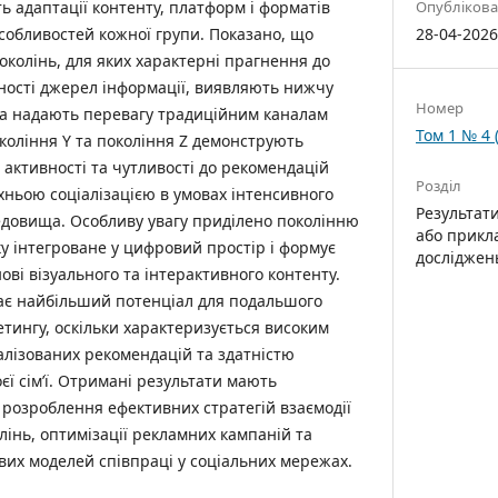
Опубліков
ь адаптації контенту, платформ і форматів
28-04-202
особливостей кожної групи. Показано, що
колінь, для яких характерні прагнення до
тності джерел інформації, виявляють нижчу
Номер
та надають перевагу традиційним каналам
Том 1 № 4 
окоління Y та покоління Z демонструють
 активності та чутливості до рекомендацій
Розділ
хньою соціалізацією в умовах інтенсивного
Результат
едовища. Особливу увагу приділено поколінню
або прикл
ку інтегроване у цифровий простір і формує
досліджен
ві візуального та інтерактивного контенту.
ає найбільший потенціал для подальшого
тингу, оскільки характеризується високим
алізованих рекомендацій та здатністю
ї сім’ї. Отримані результати мають
розроблення ефективних стратегій взаємодії
лінь, оптимізації рекламних кампаній та
их моделей співпраці у соціальних мережах.