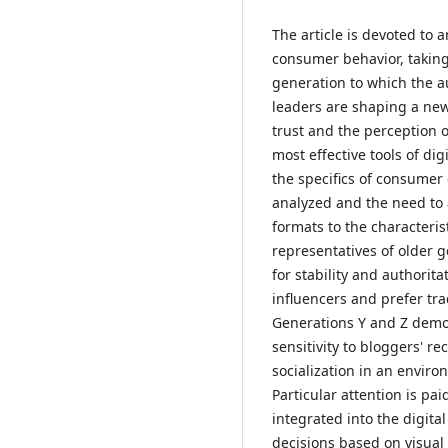
The article is devoted to 
consumer behavior, taking 
generation to which the a
leaders are shaping a ne
trust and the perception o
most effective tools of di
the specifics of consumer
analyzed and the need to 
formats to the characterist
representatives of older 
for stability and authorita
influencers and prefer tr
Generations Y and Z demons
sensitivity to bloggers' r
socialization in an enviro
Particular attention is pa
integrated into the digit
decisions based on visual