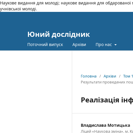
Наукове видання для молоді; наукове видання для обдарованої м
учнівської молоді.
Юний дослідник
Поточний випуск
Архіви
Про нас
Головна
/
Архіви
/
Том 1
Результати проведених по
Реалізація ін
Владислава Мотицька
Ліцей «Наукова зміна», м. К