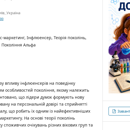
иїв, Україна
800
-маркетинг, Інфлюенсер, Теорія поколінь,
, Покоління Альфа
зу впливу інфлюенсерів на поведінку
ям особливостей покоління, якому належить
рунтовано, що лідери думок формують нову
овану на персональній довірі та сприйнятті
талу, що робить їх одним із найефективніших
Заван
аркетингу. На основі теорії поколінь
у споживчих очікувань різних вікових груп та