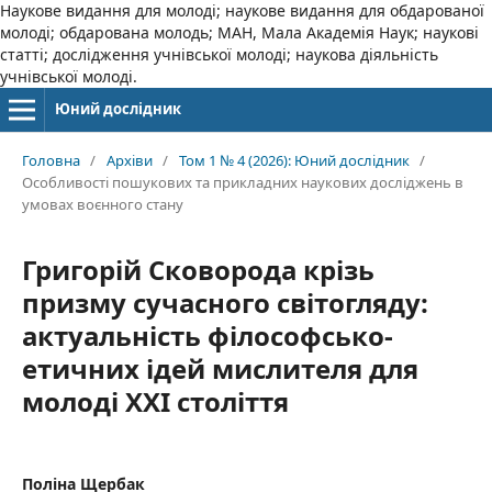
Наукове видання для молоді; наукове видання для обдарованої
молоді; обдарована молодь; МАН, Мала Академія Наук; наукові
статті; дослідження учнівської молоді; наукова діяльність
учнівської молоді.
Юний дослідник
Головна
/
Архіви
/
Том 1 № 4 (2026): Юний дослідник
/
Особливості пошукових та прикладних наукових досліджень в
умовах воєнного стану
Григорій Сковорода крізь
призму сучасного світогляду:
актуальність філософсько-
етичних ідей мислителя для
молоді ХХІ століття
Поліна Щербак