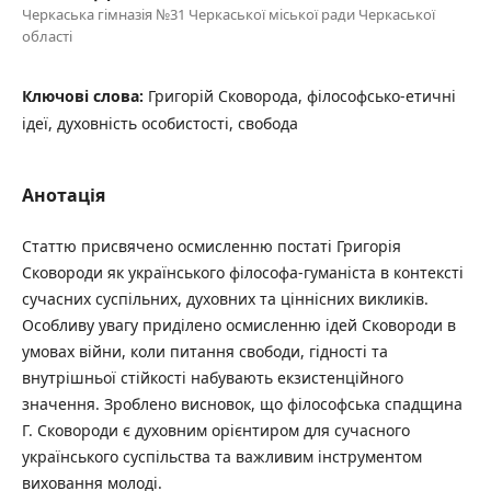
Черкаська гімназія №31 Черкаської міської ради Черкаської
області
Ключові слова:
Григорій Сковорода, філософсько-етичні
ідеї, духовність особистості, свобода
Анотація
Статтю присвячено осмисленню постаті Григорія
Сковороди як українського філософа-гуманіста в контексті
сучасних суспільних, духовних та ціннісних викликів.
Особливу увагу приділено осмисленню ідей Сковороди в
умовах війни, коли питання свободи, гідності та
внутрішньої стійкості набувають екзистенційного
значення. Зроблено висновок, що філософська спадщина
Г. Сковороди є духовним орієнтиром для сучасного
українського суспільства та важливим інструментом
виховання молоді.